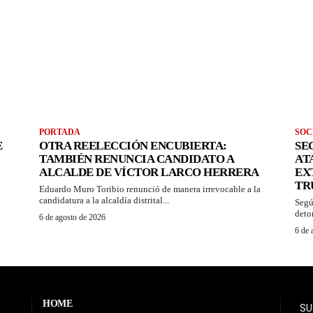
PORTADA
SOC
E
OTRA REELECCIÓN ENCUBIERTA:
SE
TAMBIÉN RENUNCIA CANDIDATO A
AT
ALCALDE DE VÍCTOR LARCO HERRERA
EX
TR
Eduardo Muro Toribio renunció de manera irrevocable a la
candidatura a la alcaldía distrital...
Segú
deton
6 de agosto de 2026
6 de 
HOME
SU