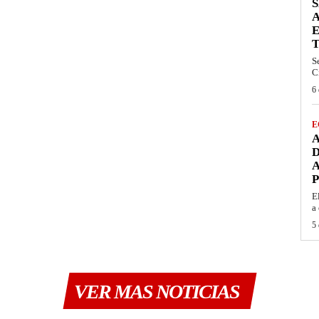
S
A
S
C
6 
E
A
A
E
a 
5 
VER MAS NOTICIAS