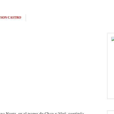
SON CASTRO
ana Norte, en el tramo de Chao y Virú, continúa