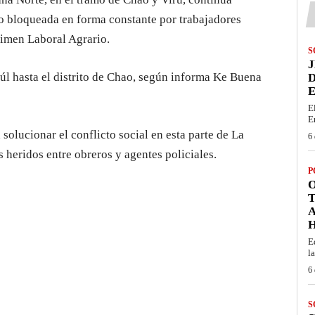
do bloqueada en forma constante por trabajadores
gimen Laboral Agrario.
S
J
úl hasta el distrito de Chao, según informa Ke Buena
D
E
E
E
solucionar el conflicto social en esta parte de La
6 
 heridos entre obreros y agentes policiales.
P
O
T
E
la
6 
S