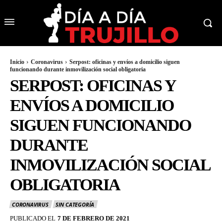
Inicio
Coronavirus
Serpost: oficinas y envíos a domicilio siguen
funcionando durante inmovilización social obligatoria
SERPOST: OFICINAS Y
ENVÍOS A DOMICILIO
SIGUEN FUNCIONANDO
DURANTE
INMOVILIZACIÓN SOCIAL
OBLIGATORIA
CORONAVIRUS
SIN CATEGORÍA
PUBLICADO EL
7 DE FEBRERO DE 2021