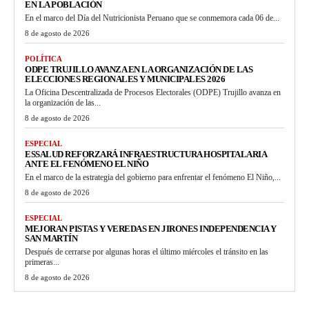
EN LA POBLACIÓN
En el marco del Día del Nutricionista Peruano que se conmemora cada 06 de...
8 de agosto de 2026
POLÍTICA
ODPE TRUJILLO AVANZA EN LA ORGANIZACIÓN DE LAS
ELECCIONES REGIONALES Y MUNICIPALES 2026
La Oficina Descentralizada de Procesos Electorales (ODPE) Trujillo avanza en
la organización de las...
8 de agosto de 2026
ESPECIAL
ESSALUD REFORZARÁ INFRAESTRUCTURA HOSPITALARIA
ANTE EL FENÓMENO EL NIÑO
En el marco de la estrategia del gobierno para enfrentar el fenómeno El Niño,...
8 de agosto de 2026
ESPECIAL
MEJORAN PISTAS Y VEREDAS EN JIRONES INDEPENDENCIA Y
SAN MARTÍN
Después de cerrarse por algunas horas el último miércoles el tránsito en las
primeras...
8 de agosto de 2026