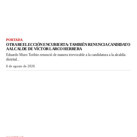
PORTADA
OTRA REELECCIÓN ENCUBIERTA: TAMBIÉN RENUNCIA CANDIDATO
A ALCALDE DE VÍCTOR LARCO HERRERA
Eduardo Muro Toribio renunció de manera irrevocable a la candidatura a la alcaldía
distrital...
6 de agosto de 2026