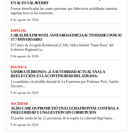
EN ALTO SALAVERRY
Fueron identificadas las cuatro personas que fallecieron acribilladas mientras
ingerían licor en los exteriores...
9 de agosto de 2026
ESPECIAL
CAR ALDEA INFANTIL SANTA ROSA INICIA ACTIVIDADES POR SU
37.º ANIVERSARIO
El Centro de Acogida Residencial (CAR) Aldea Infantil “Santa Rosa” del
Gobierno Regional La...
9 de agosto de 2026
POLÍTICA
SANDRA TERRONES: «LA AUTORIDAD ACTUAL VA A LA
REELECCIÓN. ES LA CONTINUIDAD DEL ATRASO»
La candidata a la alcaldía distrital de La Esperanza por Podemos Perú, Sandra
Terrones,...
9 de agosto de 2026
SOCIEDAD
ALDO CARLOS PROMETIÓ UNA LUCHA FRONTAL CONTRA LA
INSEGURIDAD Y UNA GESTIÓN SIN CORRUPCIÓN
El pueblo unido de las 12 provincias de la región La Libertad llegó hasta...
9 de agosto de 2026