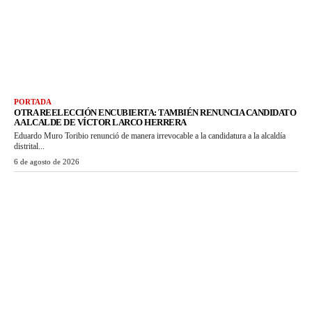
PORTADA
OTRA REELECCIÓN ENCUBIERTA: TAMBIÉN RENUNCIA CANDIDATO
A ALCALDE DE VÍCTOR LARCO HERRERA
Eduardo Muro Toribio renunció de manera irrevocable a la candidatura a la alcaldía
distrital...
6 de agosto de 2026