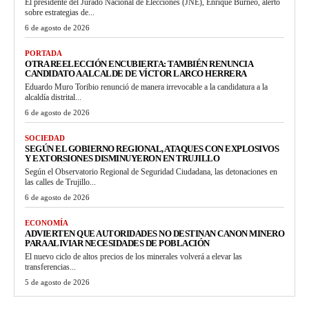
El presidente del Jurado Nacional de Elecciones (JNE), Enrique Burneo, alertó
sobre estrategias de...
6 de agosto de 2026
PORTADA
OTRA REELECCIÓN ENCUBIERTA: TAMBIÉN RENUNCIA
CANDIDATO A ALCALDE DE VÍCTOR LARCO HERRERA
Eduardo Muro Toribio renunció de manera irrevocable a la candidatura a la
alcaldía distrital...
6 de agosto de 2026
SOCIEDAD
SEGÚN EL GOBIERNO REGIONAL, ATAQUES CON EXPLOSIVOS
Y EXTORSIONES DISMINUYERON EN TRUJILLO
Según el Observatorio Regional de Seguridad Ciudadana, las detonaciones en
las calles de Trujillo...
6 de agosto de 2026
ECONOMÍA
ADVIERTEN QUE AUTORIDADES NO DESTINAN CANON MINERO
PARA ALIVIAR NECESIDADES DE POBLACIÓN
El nuevo ciclo de altos precios de los minerales volverá a elevar las
transferencias...
5 de agosto de 2026