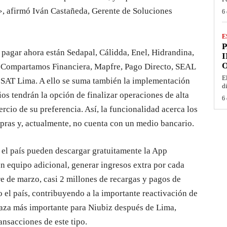
.», afirmó Iván Castañeda, Gerente de Soluciones
6 
E
 pagar ahora están Sedapal, Cálidda, Enel, Hidrandina,
I
O
i, Compartamos Financiera, Mapfre, Pago Directo, SEAL
E
el SAT Lima. A ello se suma también la implementación
d
os tendrán la opción de finalizar operaciones de alta
6 
rcio de su preferencia. Así, la funcionalidad acerca los
mpras y, actualmente, no cuenta con un medio bancario.
el país pueden descargar gratuitamente la App
n equipo adicional, generar ingresos extra por cada
re de marzo, casi 2 millones de recargas y pagos de
o el país, contribuyendo a la importante reactivación de
plaza más importante para Niubiz después de Lima,
ansacciones de este tipo.