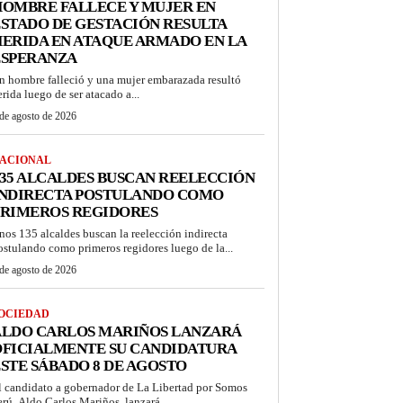
OMBRE FALLECE Y MUJER EN
STADO DE GESTACIÓN RESULTA
ERIDA EN ATAQUE ARMADO EN LA
ESPERANZA
n hombre falleció y una mujer embarazada resultó
erida luego de ser atacado a...
de agosto de 2026
ACIONAL
35 ALCALDES BUSCAN REELECCIÓN
INDIRECTA POSTULANDO COMO
PRIMEROS REGIDORES
nos 135 alcaldes buscan la reelección indirecta
ostulando como primeros regidores luego de la...
de agosto de 2026
OCIEDAD
ALDO CARLOS MARIÑOS LANZARÁ
OFICIALMENTE SU CANDIDATURA
STE SÁBADO 8 DE AGOSTO
l candidato a gobernador de La Libertad por Somos
erú, Aldo Carlos Mariños, lanzará...