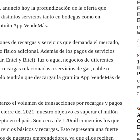
H
, anunció hoy la profundización de la oferta que
E
H
 distintos servicios tanto en bodegas como en
gratuita App VendeMás.
U
h
7 
iones de recargas y servicios que demanda el mercado,
vo físico adicional. Además de los pagos de servicios
N
r, Entel y Bitel), luz o agua, negocios de diferentes
1
 recargas relacionadas a servicios de gas, cable o
olo tendrán que descargar la gratuita App VendeMás de
U
p
7 
arzo el volumen de transacciones por recargas y pagos
S
 cierre del 2021, nuestro objetivo es superar el millón
pto en el país. Son cerca de 120mil comercios los que
E
rvicios básicos y recargas. Esto representa una fuerte
E
ios de nuestros emprendedores, ya que ellos reciben
P