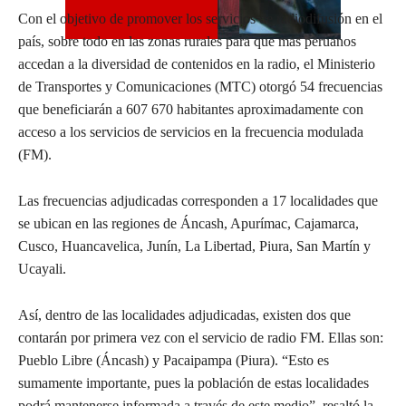
Con el objetivo de promover los servicios de radiodifusión en el
país, sobre todo en las zonas rurales para que más peruanos
accedan a la diversidad de contenidos en la radio, el Ministerio
de Transportes y Comunicaciones (MTC) otorgó 54 frecuencias
que beneficiarán a 607 670 habitantes aproximadamente con
acceso a los servicios de servicios en la frecuencia modulada
(FM).
Las frecuencias adjudicadas corresponden a 17 localidades que
se ubican en las regiones de Áncash, Apurímac, Cajamarca,
Cusco, Huancavelica, Junín, La Libertad, Piura, San Martín y
Ucayali.
Así, dentro de las localidades adjudicadas, existen dos que
contarán por primera vez con el servicio de radio FM. Ellas son:
Pueblo Libre (Áncash) y Pacaipampa (Piura). “Esto es
sumamente importante, pues la población de estas localidades
podrá mantenerse informada a través de este medio”, resaltó la