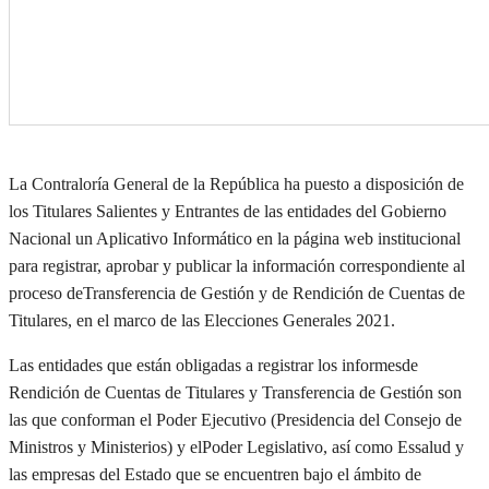
La Contraloría General de la República
ha puesto
a disposición de
los
T
itulares
S
alientes
y
E
ntrantes
de
l
as entidades del
Gobierno
Nacional un
A
plicativo
I
nformático en la página web institucional
para registrar, aprobar y publicar la información correspondiente a
l
proceso de
Transferencia de Gestión y
de
Rendición de Cuentas
de
Titulares
, en el marco de las Elecciones Generales 2021.
Las entidades que están obligadas
a registrar los informes
de
Rendición de Cuenta
s
de Titulares y Transferencia de Gestión
son
las que conforman
el Poder Ejecutivo (Presidencia del Consejo de
Ministros y Ministerios)
y
el
Poder Legislativo,
así como
Essalud y
las empresas del Estado que se encuentren bajo el ámbito de