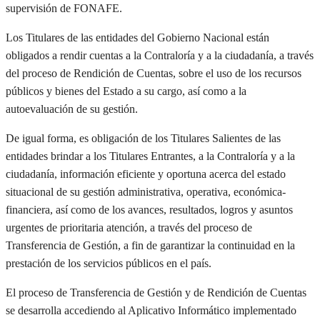
supervisión de
FONAFE
.
Los
T
itulares de las entidades
del Gobierno Nacional
están
obligados a
rendir cuentas
a la Contraloría y a la ciudadanía
,
a través
del proceso de Rendición de Cuentas,
sobre el uso de los recursos
públicos y bienes del Estado a su cargo, así como
a
la
autoevaluación de
su
gestión
.
De igual forma,
es obligación de
los
T
itular
es
S
aliente
s
de la
s
entidad
es
brindar a
los
T
itular
es
E
ntrante
s
, a la Contraloría y a la
ciudadanía,
información eficiente y oportuna acerca del
estado
situacional de su gestión administrativa, operativa, económica-
financiera, así como de los avances, resultados, logros y asuntos
urgentes de prioritaria atención
,
a través del proceso de
Transferencia de Gestión,
a fin de garantizar la continuidad en la
prestación de los servicios públicos
en el país
.
El proceso de Transferencia de Gestión y de Rendición de Cuentas
se desarrolla accediendo al Aplicativo Informátic
o
implementado