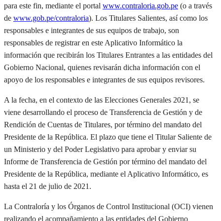
para este fin
,
mediante el
portal
www.contraloria.gob.pe
(o
a través
de
www.gob.pe/contraloria
).
Los Titulares Salientes, así como los
responsables e integrantes de sus equipos de trabajo, son
responsables de registrar e
n este
A
plicativo
Informático
la
información que recibirán los
T
itulares
E
ntrantes a las entidades del
Gobierno Nacional
, quienes revisarán dicha información con el
apoyo de los responsables e integrantes de sus equipos revisores.
A la fecha, en el contexto de las Elecciones Generales 2021, se
viene desarrollando el proceso de Transferencia de Gestión y
de
Rendición de Cuentas
de Titulares
,
por término del mandato del
Presidente de la República.
El plazo que tiene el
Titular Saliente
de
un
Ministerio y del Poder Legislativo
para aprobar y enviar su
Informe de Transferencia de Gestión por término del mandato del
Presidente de la República, mediante el Aplicativo Informático, es
hasta el
21
de julio de 2021.
La Contraloría y los Órganos de Control Institucional (OCI)
vienen
realizan
do
el acompañamiento a las entidades del Gobierno