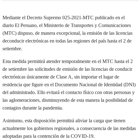
Mediante el Decreto
Supremo 025-2021-MTC publicado
en el
diario El Peruano, el Ministerio de
Transportes y Comunicaciones
(MTC)
dispuso
,
de manera excepcional
,
la emisión de las
l
icencias
de
c
onducir
e
lectrónicas
en todas las regiones del país hasta el
2
de
setiembre.
Esta medida permitirá
atender temporalmente en
el MTC
hasta el 2
de setiembre
las solicitudes de emisión de las
l
icencias de
c
onducir
e
lectrónicas únicamente de Clase A, sin importar el lugar de
residencia que figure en el Documento Nacional de Identidad (DNI)
del administrado
. Ello
evitar
á
el contacto físico con otras personas y
las aglomeraciones, disminuyendo de esta manera la posibilidad de
contagios durante la pandemia.
Asimismo, esta disposición permitirá aliviar la carga que tienen
actualmente los gobiernos regionales, a consecuencia de las medidas
adoptadas
para la contención de la COVID-19.