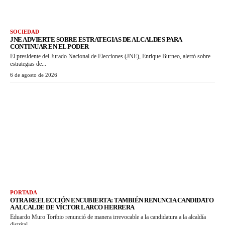
SOCIEDAD
JNE ADVIERTE SOBRE ESTRATEGIAS DE ALCALDES PARA
CONTINUAR EN EL PODER
El presidente del Jurado Nacional de Elecciones (JNE), Enrique Burneo, alertó sobre
estrategias de...
6 de agosto de 2026
PORTADA
OTRA REELECCIÓN ENCUBIERTA: TAMBIÉN RENUNCIA CANDIDATO
A ALCALDE DE VÍCTOR LARCO HERRERA
Eduardo Muro Toribio renunció de manera irrevocable a la candidatura a la alcaldía
distrital...