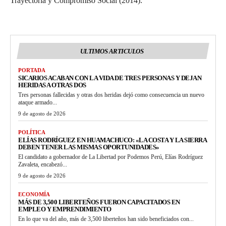
Trayectoria y Compromiso Social (2014).
ULTIMOS ARTICULOS
PORTADA
SICARIOS ACABAN CON LA VIDA DE TRES PERSONAS Y DEJAN
HERIDAS A OTRAS DOS
Tres personas fallecidas y otras dos heridas dejó como consecuencia un nuevo
ataque armado...
9 de agosto de 2026
POLÍTICA
ELÍAS RODRÍGUEZ EN HUAMACHUCO: «LA COSTA Y LA SIERRA
DEBEN TENER LAS MISMAS OPORTUNIDADES»
El candidato a gobernador de La Libertad por Podemos Perú, Elías Rodríguez
Zavaleta, encabezó...
9 de agosto de 2026
ECONOMÍA
MÁS DE 3,500 LIBERTEÑOS FUERON CAPACITADOS EN
EMPLEO Y EMPRENDIMIENTO
En lo que va del año, más de 3,500 liberteños han sido beneficiados con...