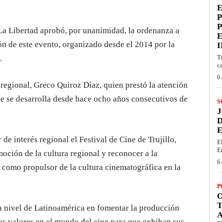
E
P
 La Libertad aprobó, por unanimidad, la ordenanza a
ción de este evento, organizado desde el 2014 por la
I
.
T
c
6 
 regional, Greco Quiroz Díaz, quien prestó la atención
ue se desarrolla desde hace ocho años consecutivos de
S
J
D
E
e interés regional el Festival de Cine de Trujillo,
E
E
oción de la cultura regional y reconocer a la
6 
o como propulsor de la cultura cinematográfica en la
P
O
T
 a nivel de Latinoamérica en fomentar la producción
os valores en el mundo del cine para que exhiban sus