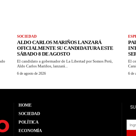
SOCIEDAD
ESP
ALDO CARLOS MARIÑOS LANZARÁ
PA
OFICIALMENTE SU CANDIDATURA ESTE
IN
SÁBADO 8 DE AGOSTO
SE
ando
El candidato a gobernador de La Libertad por Somos Perú,
El c
Aldo Carlos Mariños, lanzará...
Cara
6 de agosto de 2026
6 de 
HOME
SU
SOCIEDAD
POLÍTICA
ECONOMÍA