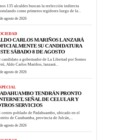
nos 135 alcaldes buscan la reelección indirecta
ostulando como primeros regidores luego de la...
de agosto de 2026
OCIEDAD
ALDO CARLOS MARIÑOS LANZARÁ
OFICIALMENTE SU CANDIDATURA
STE SÁBADO 8 DE AGOSTO
l candidato a gobernador de La Libertad por Somos
erú, Aldo Carlos Mariños, lanzará...
de agosto de 2026
SPECIAL
PADAHUAMBO TENDRÁN PRONTO
NTERNET, SEÑAL DE CELULAR Y
TROS SERVICIOS
l centro poblado de Padahuambo, ubicado en el
istrito de Carabamba, provincia de Julcán,...
de agosto de 2026