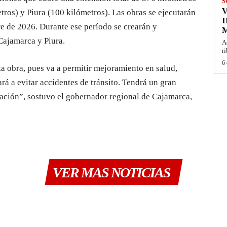
S
tros) y Piura (100 kilómetros).
La
s
obra
s
se ejecutará
n
I
re de 2026
. D
urante ese período se crearán y
M
Cajamarca y Piura.
A
r
6 
ta obra,
pues
va a
permitir
mejoramiento
en
salud,
rá a
evitar accidentes de tránsito. Tendrá un gran
ración
”, sostuvo el gobernador regional de Cajamarca,
VER MAS NOTICIAS