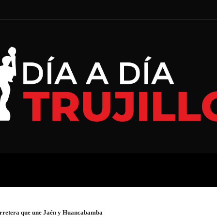
A
ECONOMÍA
ESPECIAL
arretera que une Jaén y Huancabamba