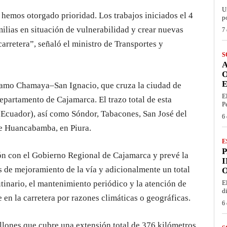
U
e hemos otorgado prioridad
. Los tra
bajos inicia
dos
el 4
p
milias en situación de vulnerabilidad y crear nuevas
7 
 carretera”,
señaló el ministro de Transportes y
S
E
 tramo Chamaya–San Ignacio, que cruza la ciudad de
E
departamento de Cajamarca. El trazo total de esta
P
(Ecuador), así como Sóndor, Tabacones, San José del
6 
e Huancabamba, en Piura.
E
ión con el Gobierno Regional de Cajamarca y prevé la
I
os de mejoramiento de la vía y adicionalmente un total
O
tinario, el mantenimiento periódico y la atención de
E
d
en la carretera por razones climáticas o geográficas.
6 
illones que cubre una extensión total de 376 kilómetros