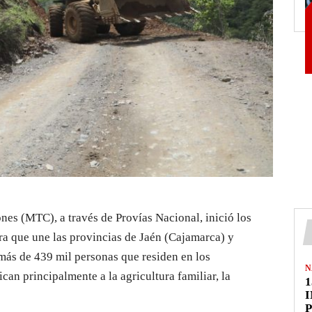
ones
(MTC)
,
a través de P
rovías
Nacional
,
inició los
era que une las provincias de Jaén (Cajamarca) y
más de
439 mil personas
que residen en los
N
can principalmente a la agricultura familiar, la
1