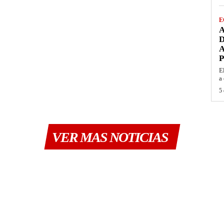
E
A
A
E
a 
5 
VER MAS NOTICIAS