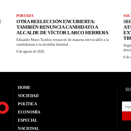
PORTADA
SOC
E
OTRA REELECCIÓN ENCUBIERTA:
SE
TAMBIÉN RENUNCIA CANDIDATO A
AT
ALCALDE DE VÍCTOR LARCO HERRERA
EX
TR
Eduardo Muro Toribio renunció de manera irrevocable a la
candidatura a la alcaldía distrital...
Segú
deton
6 de agosto de 2026
6 de 
HOME
SU
SOCIEDAD
POLÍTICA
ECONOMÍA
ESPECIAL
NACIONAL