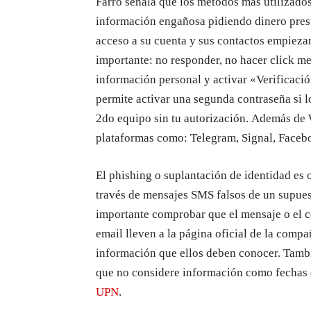
Farro señala que los métodos más utilizados
información engañosa pidiendo dinero prest
acceso a su cuenta y sus contactos empiezan 
importante: no responder, no hacer click 
información personal y activar «Verificaci
permite activar una segunda contraseña si 
2do equipo sin tu autorización. Además de 
plataformas como: Telegram, Signal, Faceboo
El
phishing o suplantación de identidad es 
través de
mensajes SMS falsos
de
un
supues
importante comprobar que el mensaje o el co
email lleven a la página oficial de la compa
información que ellos deben conocer
. Tam
que no considere
información como fechas 
UPN
.