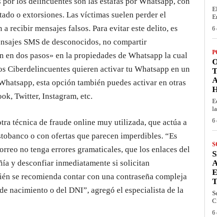
 por los delincuentes son las estafas por Whatsapp, con
E
ado o extorsiones. Las víctimas suelen perder el
E
a recibir mensajes falsos. Para evitar este delito, es
6 
mensajes SMS de desconocidos, no compartir
P
ón en dos pasos» en la propiedades de Whatsapp la cual
O
los Ciberdelincuentes quieren activar tu Whatsapp en un
T
Whatsapp, esta opción también puedes activar en otras
k, Twitter, Instagram, etc.
E
la
6 
o
tra técnica
de fraude
on
l
ine
muy
utilizada, que
actúa a
to
banco
o c
on ofertas que parecen imperdibles.
“
Es
S
rreo no tenga errores gramaticales, que los enlaces del
S
ñí
a y desconf
i
ar inmediatamente si solicitan
A
bién
se recomienda
contar con una contraseña compleja
de nacimiento o del DNI
”, agregó
el especialista de la
S
C
6 