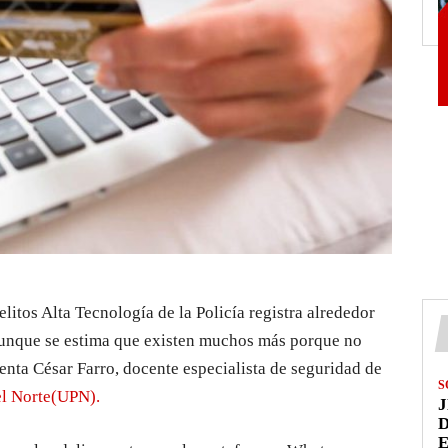
litos Alta Tecnología de la Policía
registra
alrededor
aunque se estima que existen muchos más porque no
enta
César Farro,
docente
especialista
de
seguridad de
S
l Norte
(UPN
).
J
D
E