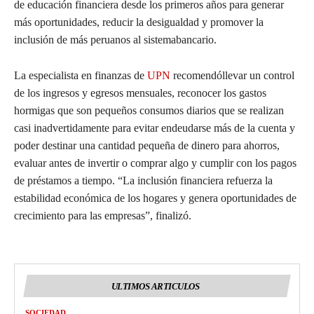
de educación financ
iera desde los primer
o
s años p
ara generar
más
oportunidades, reducir la desigualdad
y promover la
inclusión de más peruanos al sistema
bancario
.
La
especialista
en finanzas de
U
PN
recomendó
llevar un control
de los ingresos y egr
e
sos mensuales
,
reconocer los gastos
hormigas que son pequeños consumos diarios que se realizan
casi inadvertidamente para evitar endeudarse más de la cuenta y
poder destinar una cantidad pequeña de dinero para ahorros,
evaluar antes
de invertir o comprar algo y cumplir con los pagos
de préstamos a tiempo.
“La inclusión financiera refuerza la
estabilidad económica de los hogares y genera oportunidades de
crecimiento para las empresas”, finalizó.
ULTIMOS ARTICULOS
SOCIEDAD