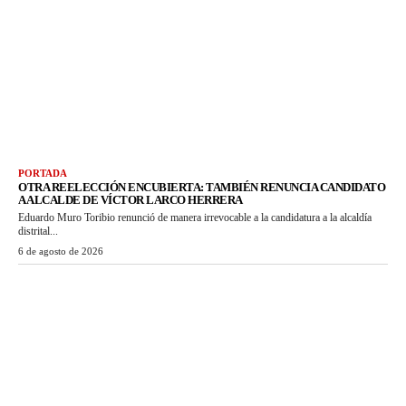
PORTADA
OTRA REELECCIÓN ENCUBIERTA: TAMBIÉN RENUNCIA CANDIDATO
A ALCALDE DE VÍCTOR LARCO HERRERA
Eduardo Muro Toribio renunció de manera irrevocable a la candidatura a la alcaldía
distrital...
6 de agosto de 2026