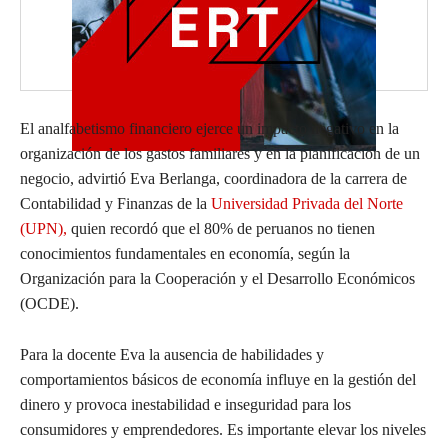
El analfabetismo financiero ejerce un impacto negativo en la
organización de los gastos familiares y en la planificación de un
negocio, advirtió
Eva Berlanga
,
coordinadora de la carrera de
Contabilidad y Finanzas
de la
Universidad Privada del Norte
(UPN),
quien recordó que el 80% de peruanos no tienen
conocimientos fundamentales en economía, según la
Organización para la Cooperación y el Desarrollo Económicos
(OCDE).
Para
la
docente
Eva
la ausencia de habilidades y
comportamientos
básicos de economía
influye en
la gestión del
dinero y provoca inestabilidad e inseguridad para los
consumidores y emprendedores. Es importante elevar los niveles