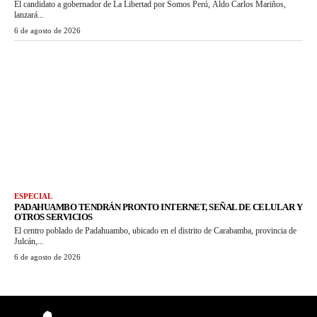
El candidato a gobernador de La Libertad por Somos Perú, Aldo Carlos Mariños,
lanzará...
6 de agosto de 2026
ESPECIAL
PADAHUAMBO TENDRÁN PRONTO INTERNET, SEÑAL DE CELULAR Y
OTROS SERVICIOS
El centro poblado de Padahuambo, ubicado en el distrito de Carabamba, provincia de
Julcán,...
6 de agosto de 2026