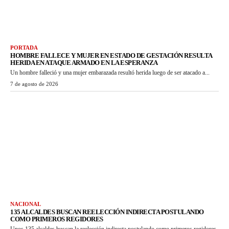
PORTADA
HOMBRE FALLECE Y MUJER EN ESTADO DE GESTACIÓN RESULTA
HERIDA EN ATAQUE ARMADO EN LA ESPERANZA
Un hombre falleció y una mujer embarazada resultó herida luego de ser atacado a...
7 de agosto de 2026
NACIONAL
135 ALCALDES BUSCAN REELECCIÓN INDIRECTA POSTULANDO
COMO PRIMEROS REGIDORES
Unos 135 alcaldes buscan la reelección indirecta postulando como primeros regidores