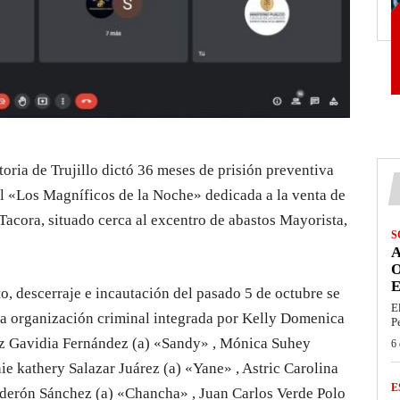
oria de Trujillo dictó 36 meses de prisión preventiva
al «Los Magníficos de la Noche» dedicada a la venta de
acora, situado cerca al excentro de abastos Mayorista,
S
E
to, descerraje e incautación del pasado 5 de octubre se
E
 la organización criminal integrada por Kelly Domenica
P
iz Gavidia Fernández (a) «Sandy» , Mónica Suhey
6 
e kathery Salazar Juárez (a) «Yane» , Astric Carolina
E
lderón Sánchez (a) «Chancha» , Juan Carlos Verde Polo