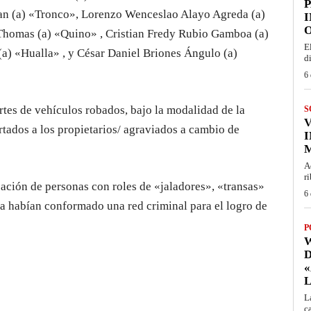
n (a) «Tronco», Lorenzo Wenceslao Alayo Agreda (a)
I
O
homas (a) «Quino» , Cristian Fredy Rubio Gamboa (a)
E
a) «Hualla» , y César Daniel Briones Ángulo (a)
d
6 
rtes de vehículos robados, bajo la modalidad de la
S
tados a los propietarios/ agraviados a cambio de
I
M
A
r
ipación de personas con roles de «jaladores», «transas»
6 
a habían conformado una red criminal para el logro de
P
D
«
L
L
ca