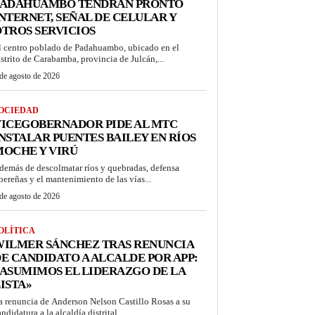
PADAHUAMBO TENDRÁN PRONTO
NTERNET, SEÑAL DE CELULAR Y
TROS SERVICIOS
l centro poblado de Padahuambo, ubicado en el
istrito de Carabamba, provincia de Julcán,...
de agosto de 2026
OCIEDAD
VICEGOBERNADOR PIDE AL MTC
NSTALAR PUENTES BAILEY EN RÍOS
OCHE Y VIRÚ
demás de descolmatar ríos y quebradas, defensa
ibereñas y el mantenimiento de las vías...
de agosto de 2026
OLÍTICA
WILMER SÁNCHEZ TRAS RENUNCIA
E CANDIDATO A ALCALDE POR APP:
ASUMIMOS EL LIDERAZGO DE LA
ISTA»
a renuncia de Anderson Nelson Castillo Rosas a su
ndidatura a la alcaldía distrital...