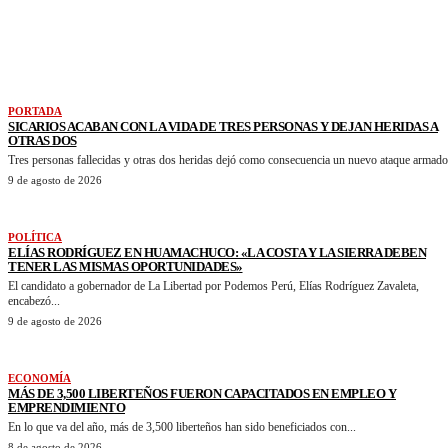
VER MAS NOTICIAS
PORTADA
SICARIOS ACABAN CON LA VIDA DE TRES PERSONAS Y DEJAN HERIDAS A
OTRAS DOS
Tres personas fallecidas y otras dos heridas dejó como consecuencia un nuevo ataque armado.
9 de agosto de 2026
POLÍTICA
ELÍAS RODRÍGUEZ EN HUAMACHUCO: «LA COSTA Y LA SIERRA DEBEN
TENER LAS MISMAS OPORTUNIDADES»
El candidato a gobernador de La Libertad por Podemos Perú, Elías Rodríguez Zavaleta,
encabezó...
9 de agosto de 2026
ECONOMÍA
MÁS DE 3,500 LIBERTEÑOS FUERON CAPACITADOS EN EMPLEO Y
EMPRENDIMIENTO
En lo que va del año, más de 3,500 liberteños han sido beneficiados con...
8 de agosto de 2026