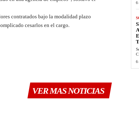
6 
dores contratados bajo la modalidad plazo
S
S
complicado cesarlos en el cargo.
A
S
C
6 
VER MAS NOTICIAS