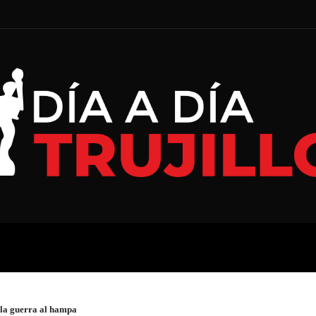
A
ECONOMÍA
ESPECIAL
 la guerra al hampa