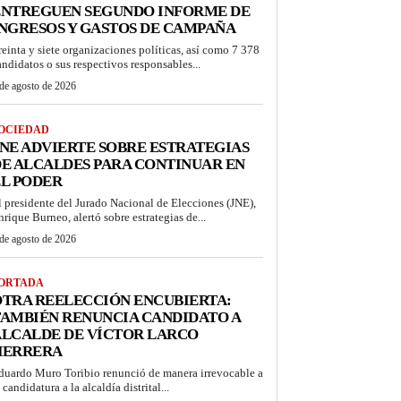
ENTREGUEN SEGUNDO INFORME DE
NGRESOS Y GASTOS DE CAMPAÑA
reinta y siete organizaciones políticas, así como 7 378
andidatos o sus respectivos responsables...
de agosto de 2026
OCIEDAD
NE ADVIERTE SOBRE ESTRATEGIAS
E ALCALDES PARA CONTINUAR EN
L PODER
l presidente del Jurado Nacional de Elecciones (JNE),
nrique Burneo, alertó sobre estrategias de...
de agosto de 2026
ORTADA
TRA REELECCIÓN ENCUBIERTA:
AMBIÉN RENUNCIA CANDIDATO A
ALCALDE DE VÍCTOR LARCO
HERRERA
duardo Muro Toribio renunció de manera irrevocable a
 candidatura a la alcaldía distrital...