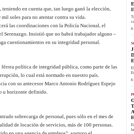
 teniendo en cuenta que, tan luego ganó la elección,
I
mil soles para no atentar contra su vida.
T
c
cerá las coordinaciones con la Policía Nacional, el
6 
del Serenazgo. Insistió que no habrá trabajador alguno –
nga cuestionamientos en su integridad personal.
S
J
D
E
érrea política de integridad pública, como parte de las
E
E
rrupción, lo cual está normado en nuestro país.
6 
encia con su antecesor Marco Antonio Rodríguez Espejo
o u horizonte definido.
P
O
T
trado sobrecarga de personal, pues sólo en el mes de
alidad de locación de servicios, más de 100 personas.
E
la
tido en una agencia de empleos”, sostuvo el