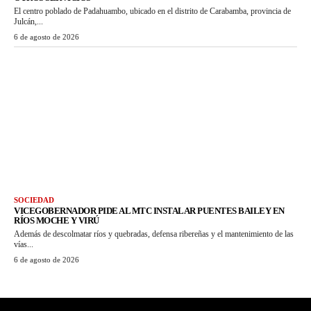
El centro poblado de Padahuambo, ubicado en el distrito de Carabamba, provincia de
Julcán,...
6 de agosto de 2026
SOCIEDAD
VICEGOBERNADOR PIDE AL MTC INSTALAR PUENTES BAILEY EN
RÍOS MOCHE Y VIRÚ
Además de descolmatar ríos y quebradas, defensa ribereñas y el mantenimiento de las
vías...
6 de agosto de 2026