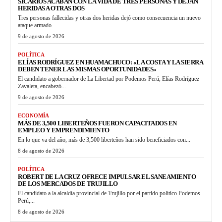
SICARIOS ACABAN CON LA VIDA DE TRES PERSONAS Y DEJAN
HERIDAS A OTRAS DOS
Tres personas fallecidas y otras dos heridas dejó como consecuencia un nuevo
ataque armado...
9 de agosto de 2026
POLÍTICA
ELÍAS RODRÍGUEZ EN HUAMACHUCO: «LA COSTA Y LA SIERRA
DEBEN TENER LAS MISMAS OPORTUNIDADES»
El candidato a gobernador de La Libertad por Podemos Perú, Elías Rodríguez
Zavaleta, encabezó...
9 de agosto de 2026
ECONOMÍA
MÁS DE 3,500 LIBERTEÑOS FUERON CAPACITADOS EN
EMPLEO Y EMPRENDIMIENTO
En lo que va del año, más de 3,500 liberteños han sido beneficiados con...
8 de agosto de 2026
POLÍTICA
ROBERT DE LA CRUZ OFRECE IMPULSAR EL SANEAMIENTO
DE LOS MERCADOS DE TRUJILLO
El candidato a la alcaldía provincial de Trujillo por el partido político Podemos
Perú,...
8 de agosto de 2026