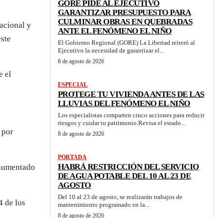
GORE PIDE AL EJECUTIVO
GARANTIZAR PRESUPUESTO PARA
CULMINAR OBRAS EN QUEBRADAS
acional y
ANTE EL FENÓMENO EL NIÑO
este
El Gobierno Regional (GORE) La Libertad reiteró al
Ejecutivo la necesidad de garantizar el...
8 de agosto de 2026
e el
ESPECIAL
PROTEGE TU VIVIENDA ANTES DE LAS
LLUVIAS DEL FENÓMENO EL NIÑO
Los especialistas comparten cinco acciones para reducir
riesgos y cuidar tu patrimonio.Revisa el estado...
 por
8 de agosto de 2026
PORTADA
HABRÁ RESTRICCIÓN DEL SERVICIO
a aumentado
DE AGUA POTABLE DEL 10 AL 23 DE
AGOSTO
Del 10 al 23 de agosto, se realizarán trabajos de
4 de los
mantenimiento programado en la...
8 de agosto de 2026