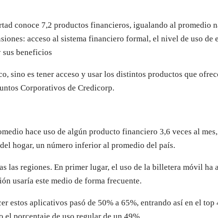
rtad conoce 7,2 productos financieros, igualando al promedio n
siones: acceso al sistema financiero formal, el nivel de uso de 
y sus beneficios
o, sino es tener acceso y usar los distintos productos que ofrec
suntos Corporativos de Credicorp.
omedio hace uso de algún producto financiero 3,6 veces al mes,
s del hogar, un número inferior al promedio del país.
s las regiones. En primer lugar, el uso de la billetera móvil h
ción usaría este medio de forma frecuente.
r estos aplicativos pasó de 50% a 65%, entrando así en el top 
o el porcentaje de uso regular de un 49%.