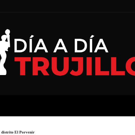
A
ECONOMÍA
ESPECIAL
 distrito El Porvenir