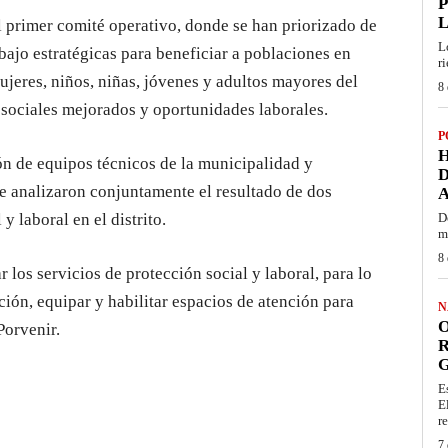
P
L
l primer comité operativo, donde se han priorizado de
L
bajo estratégicas para beneficiar a poblaciones en
r
ujeres, niños, niñas, jóvenes y adultos mayores del
8 
s sociales mejorados y oportunidades laborales.
P
H
ón de equipos técnicos de la municipalidad y
D
ue analizaron conjuntamente el resultado de dos
y laboral en el distrito.
D
m
8 
 los servicios de protección social y laboral, para lo
ción, equipar y habilitar espacios de atención para
N
O
Porvenir.
R
G
E
E
re
7 