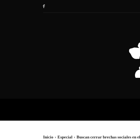
HOME
SOCIEDAD
POLÍTIC
Inicio
Especial
Buscan cerrar brechas sociales en el