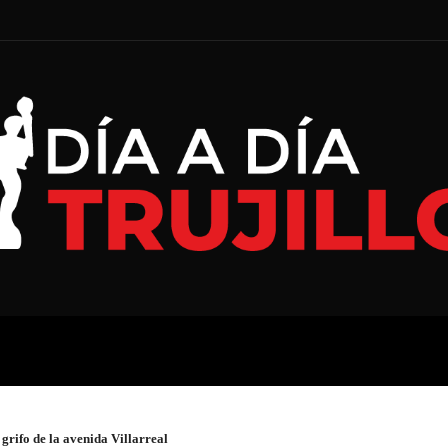
A
ECONOMÍA
ESPECIAL
 grifo de la avenida Villarreal