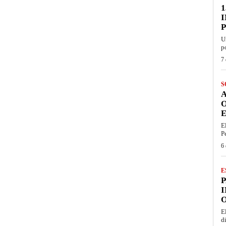
1
U
p
7 
S
E
E
P
6 
E
I
O
E
d