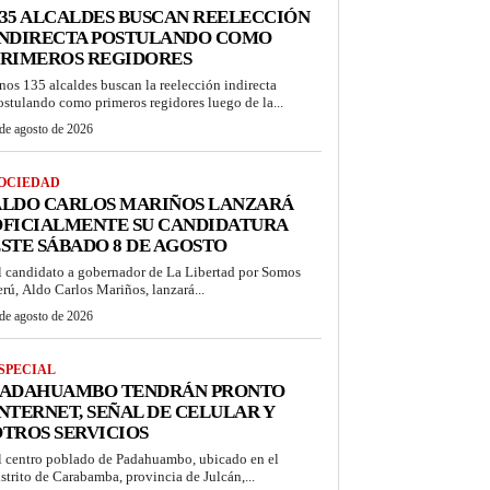
35 ALCALDES BUSCAN REELECCIÓN
INDIRECTA POSTULANDO COMO
PRIMEROS REGIDORES
nos 135 alcaldes buscan la reelección indirecta
ostulando como primeros regidores luego de la...
de agosto de 2026
OCIEDAD
ALDO CARLOS MARIÑOS LANZARÁ
OFICIALMENTE SU CANDIDATURA
STE SÁBADO 8 DE AGOSTO
l candidato a gobernador de La Libertad por Somos
erú, Aldo Carlos Mariños, lanzará...
de agosto de 2026
SPECIAL
PADAHUAMBO TENDRÁN PRONTO
NTERNET, SEÑAL DE CELULAR Y
TROS SERVICIOS
l centro poblado de Padahuambo, ubicado en el
istrito de Carabamba, provincia de Julcán,...