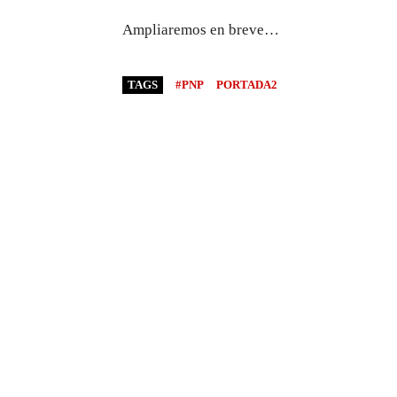
Ampliaremos en breve…
TAGS
#PNP
PORTADA2