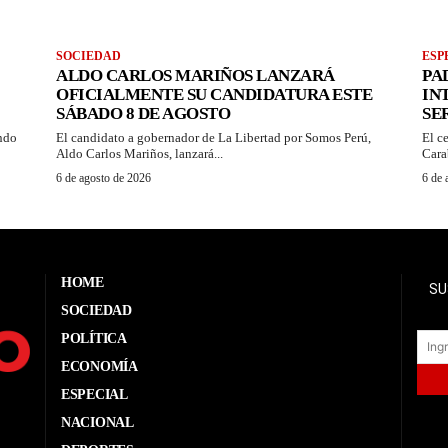
SOCIEDAD
ESP
ALDO CARLOS MARIÑOS LANZARÁ
PA
OFICIALMENTE SU CANDIDATURA ESTE
IN
SÁBADO 8 DE AGOSTO
SE
ando
El candidato a gobernador de La Libertad por Somos Perú,
El c
Aldo Carlos Mariños, lanzará...
Cara
6 de agosto de 2026
6 de 
HOME
SU
SOCIEDAD
POLÍTICA
ECONOMÍA
ESPECIAL
NACIONAL