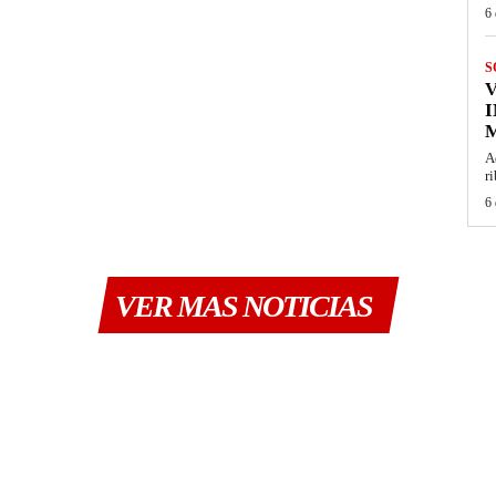
6 
S
I
M
A
r
6 
VER MAS NOTICIAS