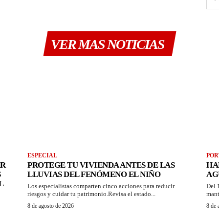
VER MAS NOTICIAS
ESPECIAL
POR
AR
PROTEGE TU VIVIENDA ANTES DE LAS
HA
S
LLUVIAS DEL FENÓMENO EL NIÑO
AG
L
Los especialistas comparten cinco acciones para reducir
Del 
riesgos y cuidar tu patrimonio.Revisa el estado...
mant
8 de agosto de 2026
8 de 