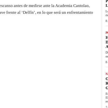
P
L
escanso antes de medirse ante la Academia Cantolao,
L
ve frente al ‘Delfín’, en lo que será un enfrentamiento
r
8 
P
H
D
D
m
8 
N
O
R
G
E
E
re
7 