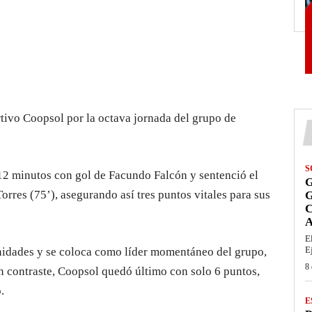
ivo Coopsol por la octava jornada del grupo de
S
 12 minutos con gol de Facundo Falcón y sentenció el
G
orres (75’), asegurando así tres puntos vitales para sus
A
E
E
nidades y se coloca como líder momentáneo del grupo,
8 
En contraste, Coopsol quedó último con solo 6 puntos,
.
E