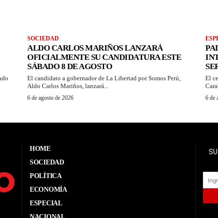
SOCIEDAD
ESP
ALDO CARLOS MARIÑOS LANZARÁ
PA
OFICIALMENTE SU CANDIDATURA ESTE
IN
SÁBADO 8 DE AGOSTO
SE
ando
El candidato a gobernador de La Libertad por Somos Perú,
El c
Aldo Carlos Mariños, lanzará...
Cara
6 de agosto de 2026
6 de 
HOME
SU
SOCIEDAD
POLÍTICA
ECONOMÍA
ESPECIAL
NACIONAL