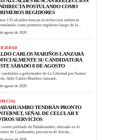
35 ALCALDES BUSCAN REELECCIÓN
INDIRECTA POSTULANDO COMO
PRIMEROS REGIDORES
nos 135 alcaldes buscan la reelección indirecta
ostulando como primeros regidores luego de la...
de agosto de 2026
OCIEDAD
ALDO CARLOS MARIÑOS LANZARÁ
OFICIALMENTE SU CANDIDATURA
STE SÁBADO 8 DE AGOSTO
l candidato a gobernador de La Libertad por Somos
erú, Aldo Carlos Mariños, lanzará...
de agosto de 2026
SPECIAL
PADAHUAMBO TENDRÁN PRONTO
NTERNET, SEÑAL DE CELULAR Y
TROS SERVICIOS
l centro poblado de Padahuambo, ubicado en el
istrito de Carabamba, provincia de Julcán,...
de agosto de 2026