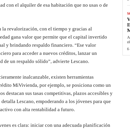
dad con el alquiler de esa habitación que no usas o de
S
I
 la revalorización, con el tiempo y gracias al
M
iedad gana valor que permite que el capital invertido
A
r
al y brindando respaldo financiero. “Ese valor
6 
ciero para acceder a nuevos créditos, lanzar un
ad de un respaldo sólido”, advierte Lescano.
cieramente inalcanzable, existen herramientas
 Crédito MiVivienda, por ejemplo, se posiciona como un
ios destacan sus tasas competitivas, plazos accesibles y
 detalla Lescano, empoderando a los jóvenes para que
activo con alta rentabilidad a futuro.
enes es clara: iniciar con una adecuada planificación