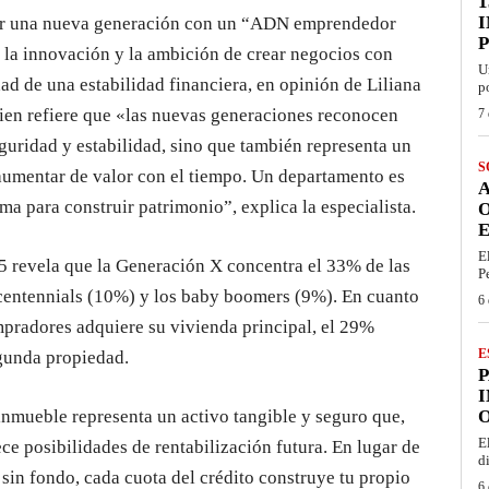
1
or una nueva generación con un “ADN emprendedor
 la innovación y la ambición de crear negocios con
U
d de una estabilidad financiera, en opinión de Liliana
p
uien refiere que «las nuevas generaciones reconocen
7 
guridad y estabilidad, sino que también representa un
S
 aumentar de valor con el tiempo. Un departamento es
ma para construir patrimonio”, explica la especialista.
E
E
25 revela que la Generación X concentra el 33% de las
P
 centennials (10%) y los baby boomers (9%). En cuanto
6 
pradores adquiere su vivienda principal, el 29%
E
gunda propiedad.
I
inmueble representa un activo tangible y seguro que,
O
E
ce posibilidades de rentabilización futura. En lugar de
d
 sin fondo, cada cuota del crédito construye tu propio
6 