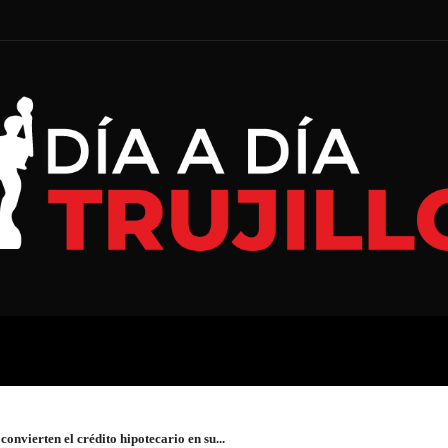
A
ECONOMÍA
ESPECIAL
onvierten el crédito hipotecario en su...