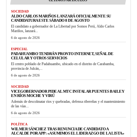
SOCIEDAD
ALDO CARLOS MARIÑOS LANZARÁ OFICIALMENTE SU
CANDIDATURA ESTE SÁBADO 8 DE AGOSTO
El candidato a gobernador de La Libertad por Somos Perú, Aldo Carlos
Mariños, lanzará...
6 de agosto de 2026
ESPECIAL
PADAHUAMBO TENDRÁN PRONTO INTERNET, SEÑAL DE
CELULAR Y OTROS SERVICIOS
El centro poblado de Padahuambo, ubicado en el distrito de Carabamba,
provincia de Julcán,...
6 de agosto de 2026
SOCIEDAD
VICEGOBERNADOR PIDE AL MTC INSTALAR PUENTES BAILEY
EN RÍOS MOCHE Y VIRÚ
Además de descolmatar ríos y quebradas, defensa ribereñas y el mantenimiento
de las vías...
6 de agosto de 2026
POLÍTICA
WILMER SÁNCHEZ TRAS RENUNCIA DE CANDIDATO A
ALCALDE POR APP: «ASUMIMOS EL LIDERAZGO DE LA LISTA»