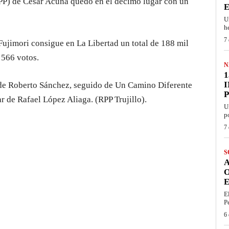
APP) de César Acuña quedó en el décimo lugar con un
U
h
7 
Fujimori consigue en La Libertad un total de 188 mil
 566 votos.
N
1
ú de Roberto Sánchez, seguido de Un Camino Diferente
 de Rafael López Aliaga. (RPP Trujillo).
U
p
7 
S
E
E
P
6 