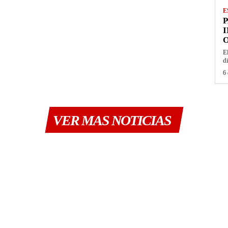
E
I
O
E
d
6 
VER MAS NOTICIAS