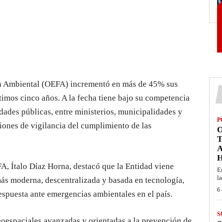
ón Ambiental (OEFA) incrementó en más de 45% sus
timos cinco años. A la fecha tiene bajo su competencia
dades públicas, entre ministerios, municipalidades y
P
iones de vigilancia del cumplimiento de las
O
T
A, Ítalo Díaz Horna, destacó que la Entidad viene
E
la
ás moderna, descentralizada y basada en tecnología,
6 
espuesta ante emergencias ambientales en el país.
S
eoespaciales avanzadas y orientadas a la prevención de