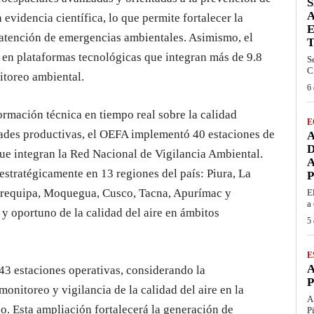
S
A
 evidencia científica, lo que permite fortalecer la
a atención de emergencias ambientales. Asimismo, el
 en plataformas tecnológicas que integran más de 9.8
S
C
itoreo ambiental.
6 
ormación técnica en tiempo real sobre la calidad
E
dades productivas, el OEFA implementó 40 estaciones de
A
 que integran la Red Nacional de Vigilancia Ambiental.
A
estratégicamente en 13 regiones del país: Piura, La
 Arequipa, Moquegua, Cusco, Tacna, Apurímac y
E
a 
 y oportuno de la calidad del aire en ámbitos
5 
E
A
43 estaciones operativas, considerando la
P
onitoreo y vigilancia de la calidad del aire en la
A
o. Esta ampliación fortalecerá la generación de
P