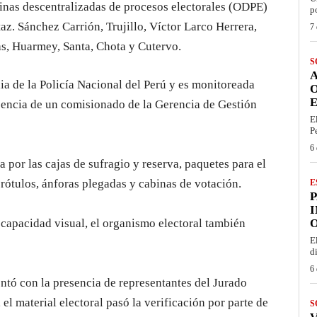
cinas descentralizadas de procesos electorales (ODPE)
p
. Sánchez Carrión, Trujillo, Víctor Larco Herrera,
7 
, Huarmey, Santa, Chota y Cutervo.
S
a de la Policía Nacional del Perú y es monitoreada
E
esencia de un comisionado de la Gerencia de Gestión
E
P
6 
por las cajas de sufragio y reserva, paquetes para el
 rótulos, ánforas plegadas y cabinas de votación.
E
I
iscapacidad visual, el organismo electoral también
O
E
d
6 
ontó con la presencia de representantes del Jurado
l material electoral pasó la verificación por parte de
S