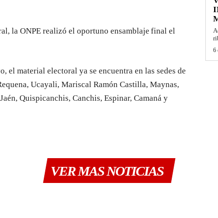
I
M
ral, la ONPE realizó el oportuno ensamblaje final el
A
r
6 
, el material electoral ya se encuentra en las sedes de
 Requena, Ucayali, Mariscal Ramón Castilla, Maynas,
aén, Quispicanchis, Canchis, Espinar, Camaná y
VER MAS NOTICIAS