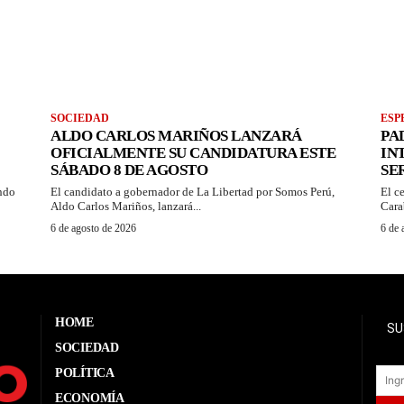
SOCIEDAD
ESP
ALDO CARLOS MARIÑOS LANZARÁ
PA
OFICIALMENTE SU CANDIDATURA ESTE
IN
SÁBADO 8 DE AGOSTO
SE
ando
El candidato a gobernador de La Libertad por Somos Perú,
El c
Aldo Carlos Mariños, lanzará...
Cara
6 de agosto de 2026
6 de 
HOME
SU
SOCIEDAD
POLÍTICA
ECONOMÍA