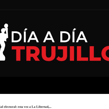
A
ECONOMÍA
ESPECIAL
 electoral: esta vez a La Libertad,...