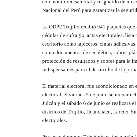
con monitoreo satelital y resguardo de un c
Nacional del Perú para garantizar la segurid
La ODPE Trujillo recibió 941 paquetes que 
cédulas de sufragio, actas electorales, list
escritorio como lapiceros, cintas adhesivas,
como documentos de señalética, sobres plást
protección de resultados y sobres para la i
indispensables para el desarrollo de la jor
El material electoral fue acondicionado en
electoral, el viernes 5 de junio se iniciará 
Julcán y el sábado 6 de junio se realizará el 
distritos de Trujillo, Huanchaco, Laredo, S
electorales.
Para este domingo 7 de junio se instalarán 