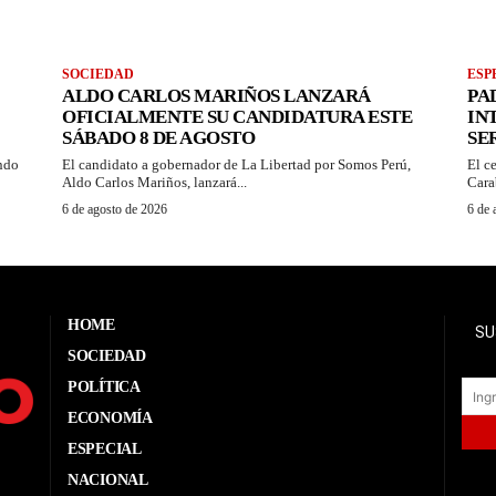
SOCIEDAD
ESP
ALDO CARLOS MARIÑOS LANZARÁ
PA
OFICIALMENTE SU CANDIDATURA ESTE
IN
SÁBADO 8 DE AGOSTO
SE
ando
El candidato a gobernador de La Libertad por Somos Perú,
El c
Aldo Carlos Mariños, lanzará...
Cara
6 de agosto de 2026
6 de 
HOME
SU
SOCIEDAD
POLÍTICA
ECONOMÍA
ESPECIAL
NACIONAL