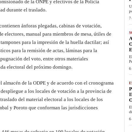
omisionado de la ONPE y efectivos de la Policía
U
ad durante el traslado.
p
7 
contienen ánforas plegadas, cabinas de votación,
S
a de electores, manual para miembros de mesa, útiles de
 tampones para la impresión de la huella dactilar; así
E
icos para la remisión de actas, láminas para la
E
mpugnación del voto, entre otros materiales
P
nada electoral del próximo domingo.
6 
 el almacén de la ODPE y de acuerdo con el cronograma
E
el despliegue a los locales de votación a la provincia de
I
traslado del material electoral a los locales de los
O
imbal y Poroto que conforman las jurisdicciones
E
d
6 
1,446 mesas de sufragio en 100 locales de votación