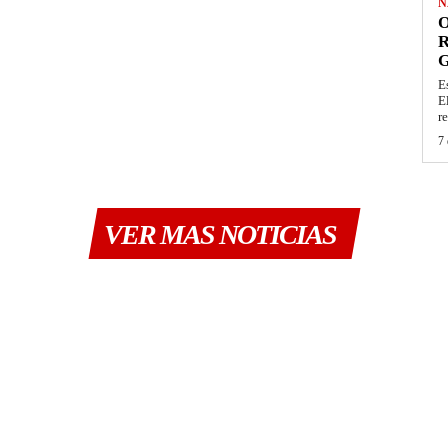
N
O
R
G
E
E
re
7 
VER MAS NOTICIAS