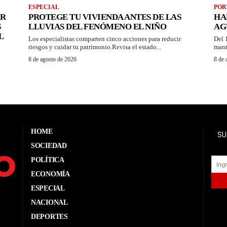
ESPECIAL
POR
AR
PROTEGE TU VIVIENDA ANTES DE LAS
HA
S
LLUVIAS DEL FENÓMENO EL NIÑO
AG
L
Los especialistas comparten cinco acciones para reducir
Del 
riesgos y cuidar tu patrimonio.Revisa el estado...
mant
8 de agosto de 2026
8 de 
HOME
SU
SOCIEDAD
POLÍTICA
ECONOMÍA
ESPECIAL
NACIONAL
DEPORTES