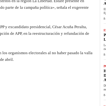
stritos en la región La Libertad. Estaré presente en
A
do parte de la campaña política», señala el exgerente
E
E
8 
PP y excandidato presidencial, César Acuña Peralta,
E
ipción de APP, en la reestructuración y refundación de
P
L
L
r
 los organismos electorales al no haber pasado la valla
8 
de abril.
P
H
D
D
m
8 