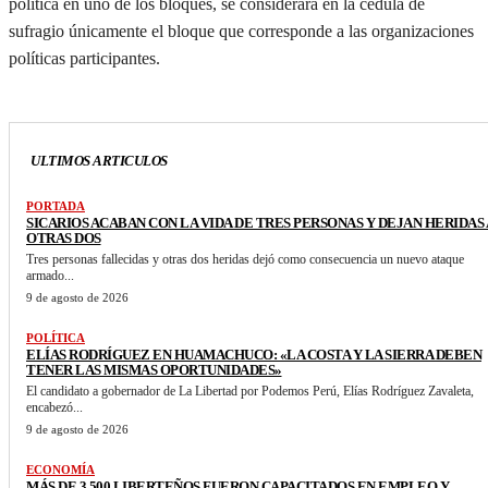
política en uno de los bloques, se considerará en la cédula de
sufragio únicamente el bloque que corresponde a las organizaciones
políticas participantes.
ULTIMOS ARTICULOS
PORTADA
SICARIOS ACABAN CON LA VIDA DE TRES PERSONAS Y DEJAN HERIDAS 
OTRAS DOS
Tres personas fallecidas y otras dos heridas dejó como consecuencia un nuevo ataque
armado...
9 de agosto de 2026
POLÍTICA
ELÍAS RODRÍGUEZ EN HUAMACHUCO: «LA COSTA Y LA SIERRA DEBEN
TENER LAS MISMAS OPORTUNIDADES»
El candidato a gobernador de La Libertad por Podemos Perú, Elías Rodríguez Zavaleta,
encabezó...
9 de agosto de 2026
ECONOMÍA
MÁS DE 3,500 LIBERTEÑOS FUERON CAPACITADOS EN EMPLEO Y