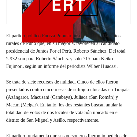
El partido político Fuerza Popular busca anular 7.014 votos
rurales de Puno que, en su mayoría, favorecen al candidato
presidencial de Juntos Por el Perú, Roberto Sánchez. Del total,
5.932 son para Roberto Sánchez y solo 715 para Keiko
Fujimori, según un informe del periodista Wilber Huacasi.
Se trata de siete recursos de nulidad. Cinco de ellos fueron
presentados contra cinco mesas de sufragio ubicadas en Tirapata
(Azángaro), Macusani (Carabaya), Juliaca (San Román) y
Macari (Melgar). En tanto, los dos restantes buscan anular la
totalidad de votos de dos locales de votación ubicado en el
distrito de San Miguel y Asillo, respectivamente.
El partido fundamenta que sus personeros fueron impedidos de