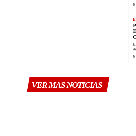
6 
E
I
O
E
d
6 
VER MAS NOTICIAS