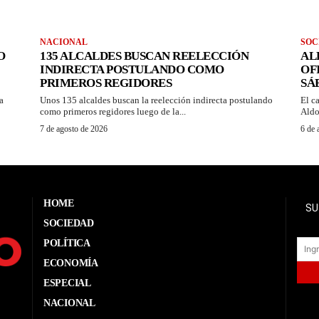
NACIONAL
SOC
O
135 ALCALDES BUSCAN REELECCIÓN
AL
INDIRECTA POSTULANDO COMO
OF
PRIMEROS REGIDORES
SÁ
a
Unos 135 alcaldes buscan la reelección indirecta postulando
El c
como primeros regidores luego de la...
Aldo
7 de agosto de 2026
6 de 
HOME
SU
SOCIEDAD
POLÍTICA
ECONOMÍA
ESPECIAL
NACIONAL