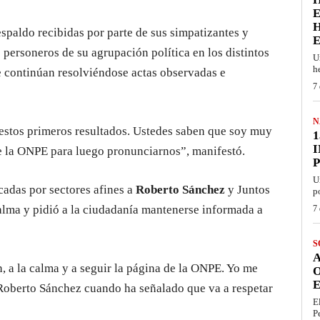
E
H
spaldo recibidas por parte de sus simpatizantes y
 personeros de su agrupación política en los distintos
U
h
e continúan resolviéndose actas observadas e
7 
N
estos primeros resultados. Ustedes saben que soy muy
1
de la ONPE para luego pronunciarnos”, manifestó.
U
adas por sectores afines a
Roberto Sánchez
y Juntos
p
calma y pidió a la ciudadanía mantenerse informada a
7 
S
, a la calma y a seguir la página de la ONPE. Yo me
E
Roberto Sánchez cuando ha señalado que va a respetar
E
P