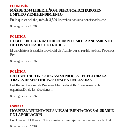
ECONOMÍA
MÁS DE 3,500 LIBERTEÑOS FUERON CAPACITADOS EN
EMPLEO Y EMPRENDIMIENTO
En lo que va del año, más de 3,500 liberteños han sido beneficiados con...
8 de agosto de 2026
POLÍTICA
ROBERT DE LA CRUZ OFRECE IMPULSAR EL SANEAMIENTO
DE LOS MERCADOS DE TRUJILLO
El candidato a la alcaldía provincial de Trujillo por el partido político Podemos
Perú,...
8 de agosto de 2026
POLÍTICA
LA LIBERTAD: ONPE ORGANIZA PROCESO ELECTORAL A
TRAVÉS DE SEIS OFICINAS DESCENTRALIZADAS
La Oficina Nacional de Procesos Electorales (ONPE) avanza con la
organización de las Elecciones...
8 de agosto de 2026
ESPECIAL
HOSPITAL BELÉN IMPULSA UNA ALIMENTACIÓN SALUDABLE
EN LA POBLACIÓN
En el marco del Día del Nutricionista Peruano que se conmemora cada 06 de...
8 de agosto de 2026