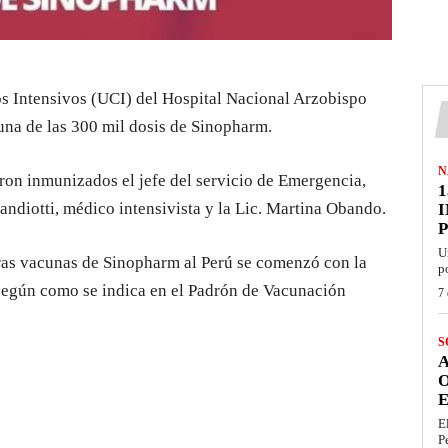
os Intensivos (UCI) del Hospital Nacional Arzobispo
na de las 300 mil dosis de Sinopharm.
N
eron inmunizados el jefe del servicio de Emergencia,
1
ndiotti, médico intensivista y la Lic. Martina Obando.
U
eras vacunas de Sinopharm al Perú se comenzó con la
p
según como se indica en el Padrón de Vacunación
7 
S
E
E
P