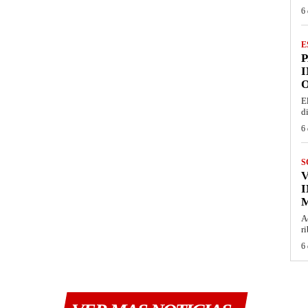
6 
E
I
O
E
d
6 
S
I
M
A
r
6 