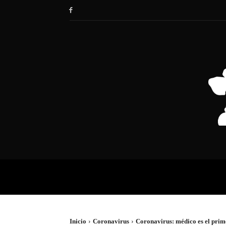
HOME
SOCIEDAD
POLÍTIC
Inicio
Coronavirus
Coronavirus: médico es el prim