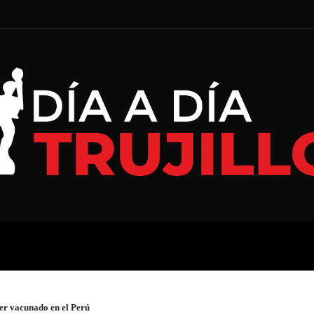
A
ECONOMÍA
ESPECIAL
er vacunado en el Perú