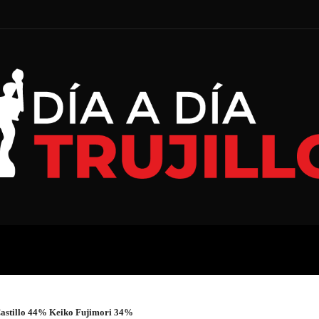
A
ECONOMÍA
ESPECIAL
Castillo 44% Keiko Fujimori 34%