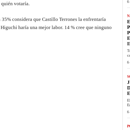
6 
 quién votaría.
N
35% considera que Castillo Terrones la enfrentaría
E
 Higuchi haría una mejor labor. 14 % cree que ninguno
P
I
T
c
6 
S
J
D
E
E
E
6 
P