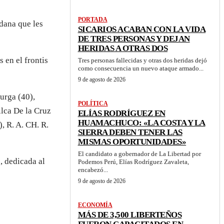
PORTADA
adana que les
SICARIOS ACABAN CON LA VIDA
DE TRES PERSONAS Y DEJAN
HERIDAS A OTRAS DOS
 en el frontis
Tres personas fallecidas y otras dos heridas dejó
como consecuencia un nuevo ataque armado...
9 de agosto de 2026
urga (40),
POLÍTICA
ilca De la Cruz
ELÍAS RODRÍGUEZ EN
HUAMACHUCO: «LA COSTA Y LA
, R. A. CH. R.
SIERRA DEBEN TENER LAS
MISMAS OPORTUNIDADES»
El candidato a gobernador de La Libertad por
, dedicada al
Podemos Perú, Elías Rodríguez Zavaleta,
encabezó...
9 de agosto de 2026
ECONOMÍA
MÁS DE 3,500 LIBERTEÑOS