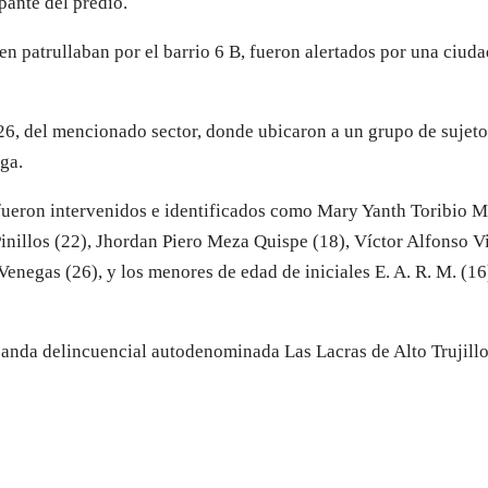
ante del predio.
en patrullaban por el barrio 6 B, fueron alertados por una ciud
26, del mencionado sector, donde ubicaron a un grupo de sujetos
uga.
 fueron intervenidos e identificados como Mary Yanth Toribio M
Pinillos (22), Jhordan Piero Meza Quispe (18), Víctor Alfonso V
enegas (26), y los menores de edad de iniciales E. A. R. M. (16)
 banda delincuencial autodenominada Las Lacras de Alto Trujillo