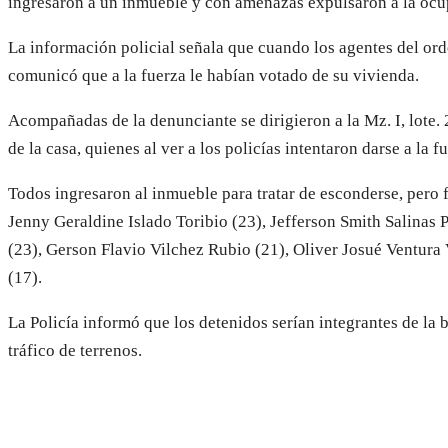
ingresaron a un inmueble y con amenazas expulsaron a la ocup
La información policial señala que cuando los agentes del ord
comunicó que a la fuerza le habían votado de su vivienda.
Acompañadas de la denunciante se dirigieron a la Mz. I, lote. 
de la casa, quienes al ver a los policías intentaron darse a la f
Todos ingresaron al inmueble para tratar de esconderse, pero
Jenny Geraldine Islado Toribio (23), Jefferson Smith Salinas 
(23), Gerson Flavio Vilchez Rubio (21), Oliver Josué Ventura V
(17).
La Policía informó que los detenidos serían integrantes de la
tráfico de terrenos.