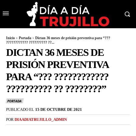
Inicio
Portada
Dictan 36 meses de prisión preventiva para “???
???????????? ?????????? ??...
DICTAN 36 MESES DE
PRISIÓN PREVENTIVA
PARA “??? ????????????
?????????? ?? ????????”
PORTADA
PUBLICADO EL
15 DE OCTUBRE DE 2021
POR
DIAADIATRUJILLO_ADMIN