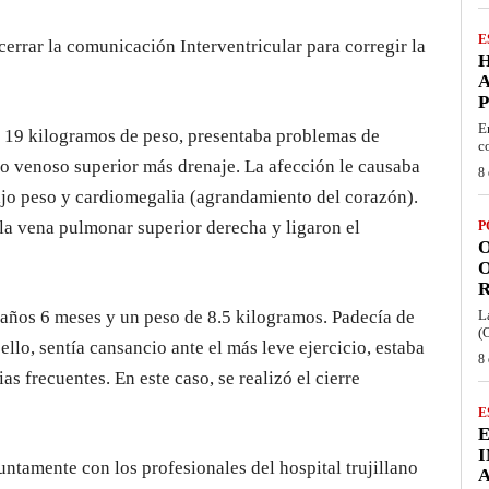
E
 cerrar la comunicación Interventricular para corregir la
H
A
E
n 19 kilogramos de peso, presentaba problemas de
c
o venoso superior más drenaje. La afección le causaba
8 
bajo peso y cardiomegalia (agrandamiento del corazón).
 la vena pulmonar superior derecha y ligaron el
P
O
O
R
2 años 6 meses y un peso de 8.5 kilogramos. Padecía de
L
(
ello, sentía cansancio ante el más leve ejercicio, estaba
8 
as frecuentes. En este caso, se realizó el cierre
E
ntamente con los profesionales del hospital trujillano
A