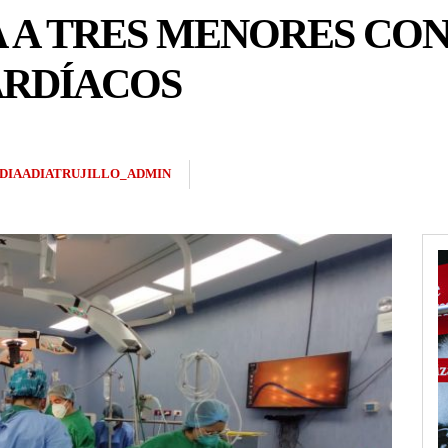
A A TRES MENORES CON
ARDÍACOS
DIAADIATRUJILLO_ADMIN