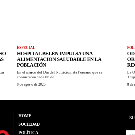
ESPECIAL
POL
SO
HOSPITAL BELÉN IMPULSA UNA
OD
AS
ALIMENTACIÓN SALUDABLE EN LA
OR
POBLACIÓN
RE
nza
En el marco del Día del Nutricionista Peruano que se
La O
conmemora cada 06 de...
Truj
8 de agosto de 2026
8 de 
HOME
SU
SOCIEDAD
POLÍTICA