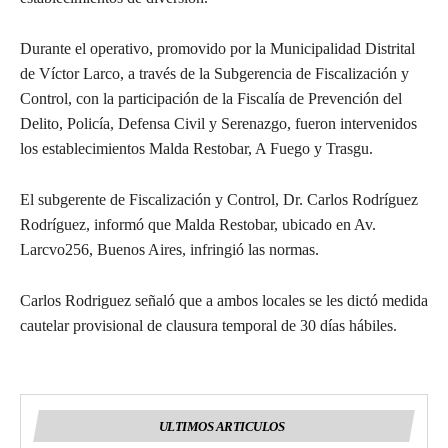
Durante el operativo
,
promovido por la Municipalidad Distrital
de Víctor Larco, a través de la
S
ubgerencia de Fiscalización y
Control, con la participación de la Fiscal
í
a de Prevención del
Delito, Policía, Defensa
C
ivil y Serenazgo, fueron intervenidos
los establecimientos
Malda
Restobar, A Fuego y
Trasgu
.
El subgerente de Fiscalización y Control, Dr. Carlos Rodr
í
guez
Rodr
í
guez, informó que
Malda
Restobar
,
ubicado en Av.
Larcvo
256, Buenos Aires, infring
ió
las normas.
Carlos Rodriguez señaló que a ambos locales
se
les
dictó medida
cautelar provisional de clausura temporal de 30 días hábiles.
ULTIMOS ARTICULOS