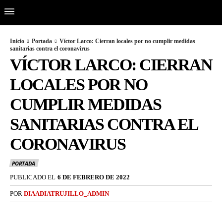
Inicio
Portada
Víctor Larco: Cierran locales por no cumplir medidas
sanitarias contra el coronavirus
VÍCTOR LARCO: CIERRAN
LOCALES POR NO
CUMPLIR MEDIDAS
SANITARIAS CONTRA EL
CORONAVIRUS
PORTADA
PUBLICADO EL
6 DE FEBRERO DE 2022
POR
DIAADIATRUJILLO_ADMIN