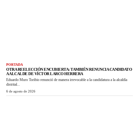
PORTADA
OTRA REELECCIÓN ENCUBIERTA: TAMBIÉN RENUNCIA CANDIDATO
A ALCALDE DE VÍCTOR LARCO HERRERA
Eduardo Muro Toribio renunció de manera irrevocable a la candidatura a la alcaldía
distrital...
6 de agosto de 2026