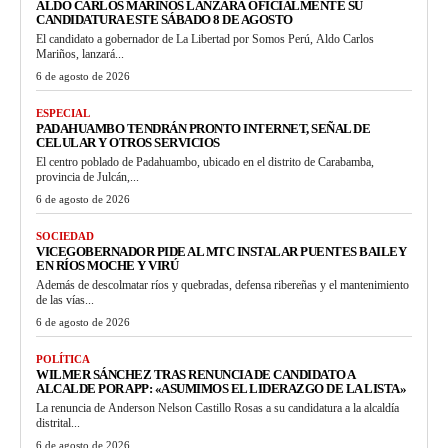
ALDO CARLOS MARIÑOS LANZARÁ OFICIALMENTE SU
CANDIDATURA ESTE SÁBADO 8 DE AGOSTO
El candidato a gobernador de La Libertad por Somos Perú, Aldo Carlos
Mariños, lanzará...
6 de agosto de 2026
ESPECIAL
PADAHUAMBO TENDRÁN PRONTO INTERNET, SEÑAL DE
CELULAR Y OTROS SERVICIOS
El centro poblado de Padahuambo, ubicado en el distrito de Carabamba,
provincia de Julcán,...
6 de agosto de 2026
SOCIEDAD
VICEGOBERNADOR PIDE AL MTC INSTALAR PUENTES BAILEY
EN RÍOS MOCHE Y VIRÚ
Además de descolmatar ríos y quebradas, defensa ribereñas y el mantenimiento
de las vías...
6 de agosto de 2026
POLÍTICA
WILMER SÁNCHEZ TRAS RENUNCIA DE CANDIDATO A
ALCALDE POR APP: «ASUMIMOS EL LIDERAZGO DE LA LISTA»
La renuncia de Anderson Nelson Castillo Rosas a su candidatura a la alcaldía
distrital...
6 de agosto de 2026