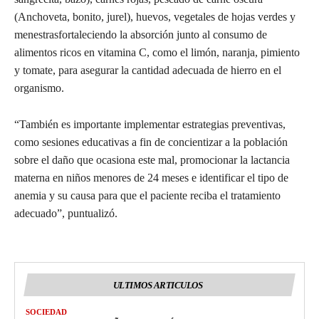
(Anchoveta, bonito, jurel)
,
huevos
,
vegetales de hojas verdes
y
menestras
fortaleciendo la absorción junto al consumo de
alimentos ricos en vitamina C, como el limón, naranja, pimiento
y tomate,
para asegurar
la cantidad
adecuada
de hierro
en
el
organismo.
“
También
es importante
implementar
estrategias preventivas
,
como
sesiones
educativas a fin de concientizar a la población
sobre el daño que ocasiona este mal
, promocionar la lactancia
materna en niños meno
re
s de 24 meses e identificar el tipo de
anemia y su causa para
que el paciente
recib
a
el tratamiento
adecuado
”,
puntualizó
.
ULTIMOS ARTICULOS
SOCIEDAD