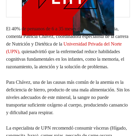
E
l 40% de
peruan
os
de 6 a 35 meses de edad tiene anemia,
comenta Patricia Chávez, coordinadora
especialista
de la carrera
de Nutrición y Dietética
de la
Universidad Privada del Norte
(UPN),
quien
advirtió
que la enfermedad reduce habilidades
cognitivas
fundamentales en los infantes,
como la memoria, el
razonamiento, la atención y la solución de problemas.
Para Chávez
,
una de las
causa
s
más común
de la anemia
e
s
la
deficiencia de hierro
, producto de una
mala
alimentación
. Sin
los
niveles adecuados de este mineral
,
la
sangre no p
uede
transportar suficiente oxígeno
al cuerpo
,
produciendo cansancio
y dificultad para
respirar.
La especialista de UPN recomendó
consumir
vísceras (Hígado,
sangrecita, bazo),
carnes
rojas
,
pescado
de carne oscura