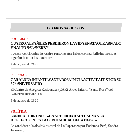
ULTIMOS ARTICULOS
SOCIEDAD
CUATRO ALBAÑILES PERDIERON LA VIDA EN ATAQUE ARMADO
EN ALTO SALAVERRY
Fueron identificadas las cuatro personas que fallecieron acribilladas mientras
ingerían licor en los exteriores...
9 de agosto de 2026
ESPECIAL
CAR ALDEA INFANTIL SANTA ROSA INICIA ACTIVIDADES POR SU
37.º ANIVERSARIO
El Centro de Acogida Residencial (CAR) Aldea Infantil “Santa Rosa” del
Gobierno Regional La...
9 de agosto de 2026
POLÍTICA
SANDRA TERRONES: «LA AUTORIDAD ACTUAL VA A LA
REELECCIÓN. ES LA CONTINUIDAD DEL ATRASO»
La candidata a la alcaldía distrital de La Esperanza por Podemos Perú, Sandra
Terrones,...