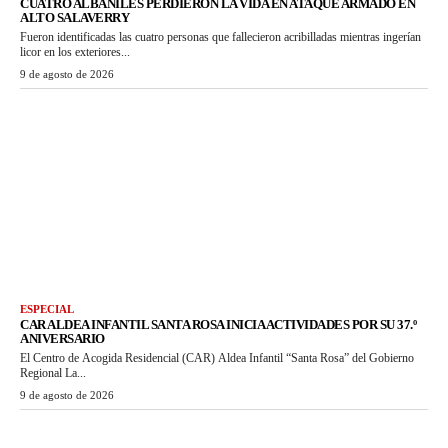
CUATRO ALBAÑILES PERDIERON LA VIDA EN ATAQUE ARMADO EN
ALTO SALAVERRY
Fueron identificadas las cuatro personas que fallecieron acribilladas mientras ingerían
licor en los exteriores...
9 de agosto de 2026
ESPECIAL
CAR ALDEA INFANTIL SANTA ROSA INICIA ACTIVIDADES POR SU 37.º
ANIVERSARIO
El Centro de Acogida Residencial (CAR) Aldea Infantil “Santa Rosa” del Gobierno
Regional La...
9 de agosto de 2026