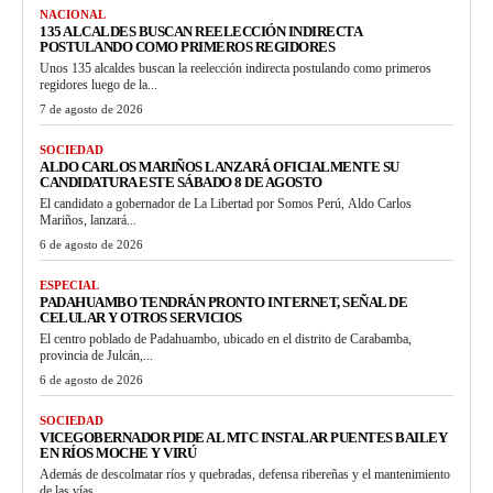
NACIONAL
135 ALCALDES BUSCAN REELECCIÓN INDIRECTA
POSTULANDO COMO PRIMEROS REGIDORES
Unos 135 alcaldes buscan la reelección indirecta postulando como primeros
regidores luego de la...
7 de agosto de 2026
SOCIEDAD
ALDO CARLOS MARIÑOS LANZARÁ OFICIALMENTE SU
CANDIDATURA ESTE SÁBADO 8 DE AGOSTO
El candidato a gobernador de La Libertad por Somos Perú, Aldo Carlos
Mariños, lanzará...
6 de agosto de 2026
ESPECIAL
PADAHUAMBO TENDRÁN PRONTO INTERNET, SEÑAL DE
CELULAR Y OTROS SERVICIOS
El centro poblado de Padahuambo, ubicado en el distrito de Carabamba,
provincia de Julcán,...
6 de agosto de 2026
SOCIEDAD
VICEGOBERNADOR PIDE AL MTC INSTALAR PUENTES BAILEY
EN RÍOS MOCHE Y VIRÚ
Además de descolmatar ríos y quebradas, defensa ribereñas y el mantenimiento
de las vías...