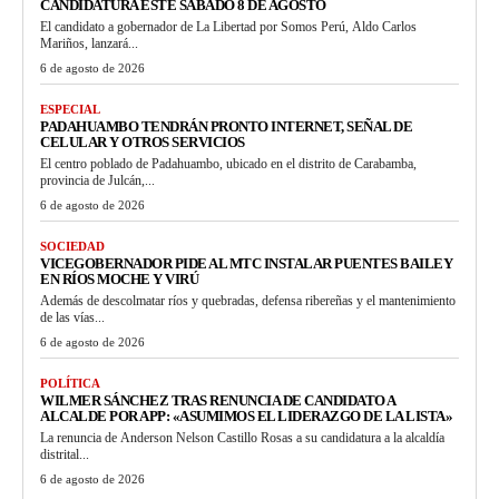
CANDIDATURA ESTE SÁBADO 8 DE AGOSTO
El candidato a gobernador de La Libertad por Somos Perú, Aldo Carlos
Mariños, lanzará...
6 de agosto de 2026
ESPECIAL
PADAHUAMBO TENDRÁN PRONTO INTERNET, SEÑAL DE
CELULAR Y OTROS SERVICIOS
El centro poblado de Padahuambo, ubicado en el distrito de Carabamba,
provincia de Julcán,...
6 de agosto de 2026
SOCIEDAD
VICEGOBERNADOR PIDE AL MTC INSTALAR PUENTES BAILEY
EN RÍOS MOCHE Y VIRÚ
Además de descolmatar ríos y quebradas, defensa ribereñas y el mantenimiento
de las vías...
6 de agosto de 2026
POLÍTICA
WILMER SÁNCHEZ TRAS RENUNCIA DE CANDIDATO A
ALCALDE POR APP: «ASUMIMOS EL LIDERAZGO DE LA LISTA»
La renuncia de Anderson Nelson Castillo Rosas a su candidatura a la alcaldía
distrital...
6 de agosto de 2026