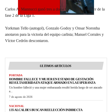
Carlos A. Mannucci ganó tres a dos a Cusco FC y es líder de la
fase 2 de la Liga 1.
Yorkman Tello (autogol), Gonzalo Godoy y Onsar Noronha
anotaron para la victoria del equipo carlista; Manuel Corrales y
Víctor Cedrón descontaron.
ULTIMOS ARTICULOS
PORTADA
HOMBRE FALLECE Y MUJER EN ESTADO DE GESTACIÓN
RESULTA HERIDA EN ATAQUE ARMADO EN LA ESPERANZA
Un hombre falleció y una mujer embarazada resultó herida luego de ser atacado
a...
7 de agosto de 2026
NACIONAL
135 ALCALDES BUSCAN REELECCIÓN INDIRECTA